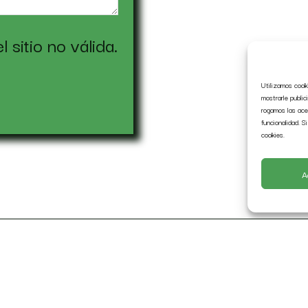
sitio no válida.
Utilizamos cooki
mostrarle public
rogamos las acep
funcionalidad. S
cookies.
A
Ubicación