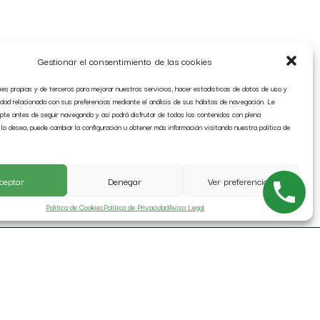
Gestionar el consentimiento de las cookies
es propias y de terceros para mejorar nuestros servicios, hacer estadísticas de datos de uso y
idad relacionada con sus preferencias mediante el análisis de sus hábitos de navegación. Le
te antes de seguir navegando y así podrá disfrutar de todos los contenidos con plena
i lo desea, puede cambiar la configuración u obtener más información visitando nuestra política de
ceptar
Denegar
Ver preferencias
Política de Cookies
Política de Privacidad
Aviso Legal